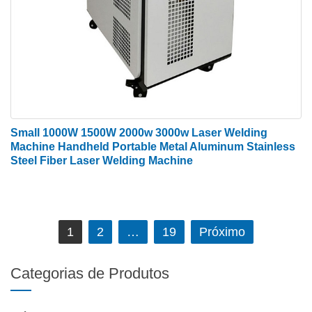
Small 1000W 1500W 2000w 3000w Laser Welding
Machine Handheld Portable Metal Aluminum Stainless
Steel Fiber Laser Welding Machine
Navegação
1
2
…
19
Próximo
de
artigos
Categorias de Produtos