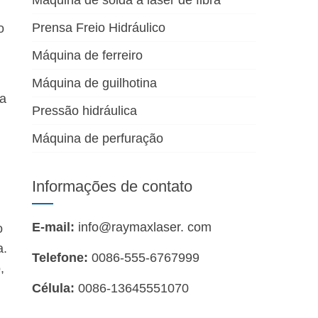
Máquina de solda a laser de fibra
Prensa Freio Hidráulico
o
Máquina de ferreiro
Máquina de guilhotina
ma
Pressão hidráulica
Máquina de perfuração
Informações de contato
E-mail:
info@raymaxlaser. com
o
a.
Telefone:
0086-555-6767999
,
Célula:
0086-13645551070