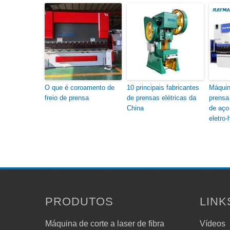
O que é coroamento de
10 principais fabricantes
Máquin
freio de prensa
de prensas elétricas da
prensa
China
de aço 
eletro-
PRODUTOS
LINK
Máquina de corte a laser de fibra
Vídeos