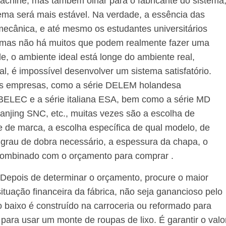
hine, mas também olhar para o fabricante do sistema
tema será mais estável. Na verdade, a essência das
cânica, e até mesmo os estudantes universitários
, mas não há muitos que podem realmente fazer uma
, o ambiente ideal está longe do ambiente real,
al, é impossível desenvolver um sistema satisfatório.
es empresas, como a série DELEM holandesa
BELEC e a série italiana ESA, bem como a série MD
njing SNC, etc., muitas vezes são a escolha de
 de marca, a escolha específica de qual modelo, de
 grau de dobra necessário, a espessura da chapa, o
 combinado com o orçamento para comprar .
. Depois de determinar o orçamento, procure o maior
ituação financeira da fábrica, não seja ganancioso pelo
o baixo é construído na carroceria ou reformado para
 para usar um monte de roupas de lixo. É garantir o valo