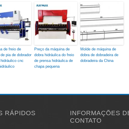
a de freio de
Preço da máquina de
Molde de máquina de
 de pia de dobrador
dobra hidráulica do freio
dobra de dobradeira de
hidráulico cnc
de prensa hidráulica de
dobradeira da China
hidráulico
chapa pequena
S RÁPIDOS
INFORMAÇÕES D
CONTATO