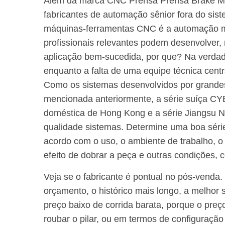
Além da marca CNC Prensa Prensa Brake Mac
fabricantes de automação sênior fora do sis
máquinas-ferramentas CNC é a automação me
profissionais relevantes podem desenvolver
aplicação bem-sucedida, por que? Na verdade
enquanto a falta de uma equipe técnica centr
Como os sistemas desenvolvidos por grand
mencionada anteriormente, a série suíça CY
doméstica de Hong Kong e a série Jiangsu Na
qualidade sistemas. Determine uma boa série
acordo com o uso, o ambiente de trabalho, o
efeito de dobrar a peça e outras condições,
Veja se o fabricante é pontual no pós-venda
orçamento, o histórico mais longo, a melhor s
preço baixo de corrida barata, porque o preç
roubar o pilar, ou em termos de configuração